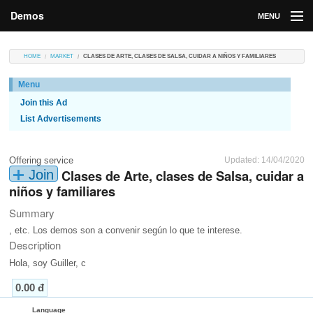
Demos
MENU
DEMOS
HOME
MARKET
CLASES DE ARTE, CLASES DE SALSA, CUIDAR A NIÑOS Y FAMILIARES
Contributions
Menu
Join this Ad
Market
List Advertisements
Contributors
Offering service
Updated: 14/04/2020
Login
Clases de Arte, clases de Salsa, cuidar a
Join
niños y familiares
Summary
, etc. Los demos son a convenir según lo que te interese.
Description
Hola, soy Guiller, c
0.00 đ
Language