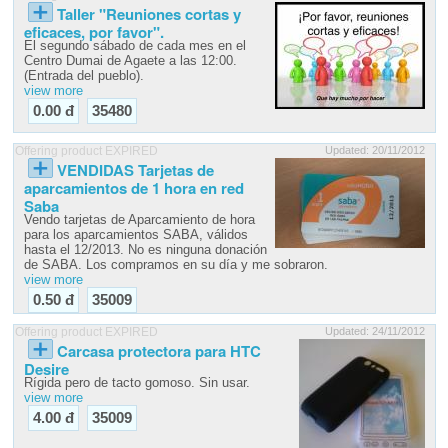
Taller "Reuniones cortas y
eficaces, por favor".
El segundo sábado de cada mes en el
Centro Dumai de Agaete a las 12:00.
(Entrada del pueblo).
view more
0.00 đ
35480
Offering product EXPIRED
Updated: 20/11/2012
VENDIDAS Tarjetas de
aparcamientos de 1 hora en red
Saba
Vendo tarjetas de Aparcamiento de hora
para los aparcamientos SABA, válidos
hasta el 12/2013. No es ninguna donación
de SABA. Los compramos en su día y me sobraron.
view more
0.50 đ
35009
Offering product EXPIRED
Updated: 24/11/2012
Carcasa protectora para HTC
Desire
Rígida pero de tacto gomoso. Sin usar.
view more
4.00 đ
35009