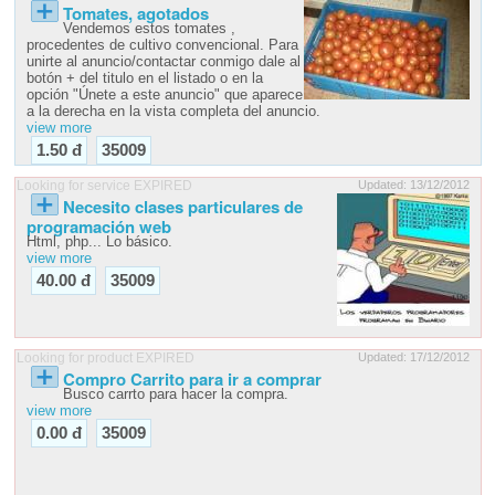
Tomates, agotados
Vendemos estos tomates ,
procedentes de cultivo convencional. Para
unirte al anuncio/contactar conmigo dale al
botón + del titulo en el listado o en la
opción "Únete a este anuncio" que aparece
a la derecha en la vista completa del anuncio.
view more
1.50 đ
35009
Looking for service EXPIRED
Updated: 13/12/2012
Necesito clases particulares de
programación web
Html, php... Lo básico.
view more
40.00 đ
35009
Looking for product EXPIRED
Updated: 17/12/2012
Compro Carrito para ir a comprar
Busco carrto para hacer la compra.
view more
0.00 đ
35009