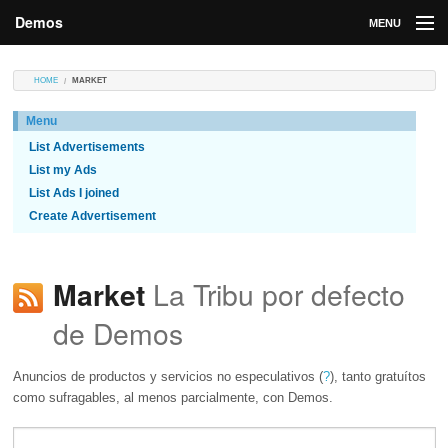
Demos
MENU
DEMOS
HOME
MARKET
Contributions
Menu
List Advertisements
Market
List my Ads
Contributors
List Ads I joined
Create Advertisement
Login
La Tribu por defecto
Market
de Demos
Anuncios de productos y servicios no especulativos (
?
), tanto gratuítos
como sufragables, al menos parcialmente, con Demos.