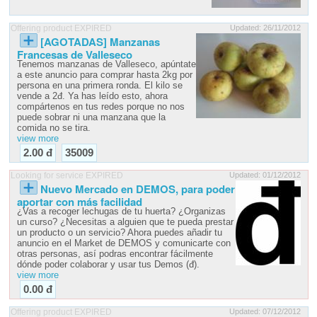
Offering product EXPIRED
Updated: 26/11/2012
[AGOTADAS] Manzanas
Francesas de Valleseco
Tenemos manzanas de Valleseco, apúntate
a este anuncio para comprar hasta 2kg por
persona en una primera ronda. El kilo se
vende a 2đ. Ya has leído esto, ahora
compártenos en tus redes porque no nos
puede sobrar ni una manzana que la
comida no se tira.
view more
2.00 đ
35009
Looking for service EXPIRED
Updated: 01/12/2012
Nuevo Mercado en DEMOS, para poder
aportar con más facilidad
¿Vas a recoger lechugas de tu huerta? ¿Organizas
un curso? ¿Necesitas a alguien que te pueda prestar
un producto o un servicio? Ahora puedes añadir tu
anuncio en el Market de DEMOS y comunicarte con
otras personas, así podras encontrar fácilmente
dónde poder colaborar y usar tus Demos (đ).
view more
0.00 đ
Offering product EXPIRED
Updated: 07/12/2012