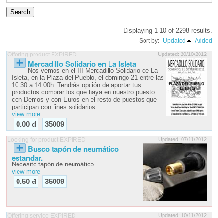
Displaying 1-10 of 2298 results.
Sort by:
Updated
Added
Offering product EXPIRED
Updated: 20/10/2012
Mercadillo Solidario en La Isleta
Nos vemos en el III Mercadillo Solidario de La
Isleta, en la Plaza del Pueblo, el domingo 21 entre las
10:30 a 14:00h. Tendrás opción de aportar tus
productos comprar los que haya en nuestro puesto
con Demos y con Euros en el resto de puestos que
participan con fines solidarios.
view more
0.00 đ
35009
Looking for product EXPIRED
Updated: 07/11/2012
Busco tapón de neumático
estandar.
Necesito tapón de neumático.
view more
0.50 đ
35009
Offering service EXPIRED
Updated: 10/11/2012