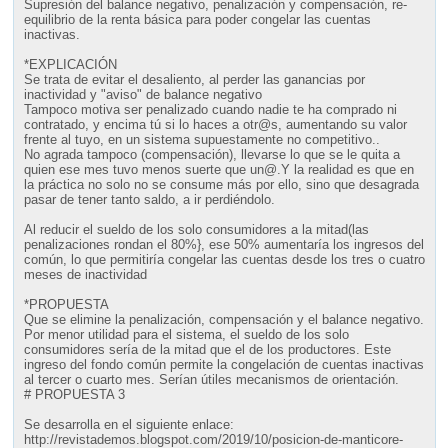
Supresión del balance negativo, penalización y compensación, re-
equilibrio de la renta básica para poder congelar las cuentas
inactivas.
*EXPLICACIÓN
Se trata de evitar el desaliento, al perder las ganancias por
inactividad y "aviso" de balance negativo
Tampoco motiva ser penalizado cuando nadie te ha comprado ni
contratado, y encima tú si lo haces a otr@s, aumentando su valor
frente al tuyo, en un sistema supuestamente no competitivo..
No agrada tampoco (compensación), llevarse lo que se le quita a
quien ese mes tuvo menos suerte que un@.Y la realidad es que en
la práctica no solo no se consume más por ello, sino que desagrada
pasar de tener tanto saldo, a ir perdiéndolo.
Al reducir el sueldo de los solo consumidores a la mitad(las
penalizaciones rondan el 80%}, ese 50% aumentaría los ingresos del
común, lo que permitiría congelar las cuentas desde los tres o cuatro
meses de inactividad
*PROPUESTA
Que se elimine la penalización, compensación y el balance negativo.
Por menor utilidad para el sistema, el sueldo de los solo
consumidores sería de la mitad que el de los productores. Este
ingreso del fondo común permite la congelación de cuentas inactivas
al tercer o cuarto mes. Serían útiles mecanismos de orientación.
# PROPUESTA 3
Se desarrolla en el siguiente enlace:
http://revistademos.blogspot.com/2019/10/posicion-de-manticore-