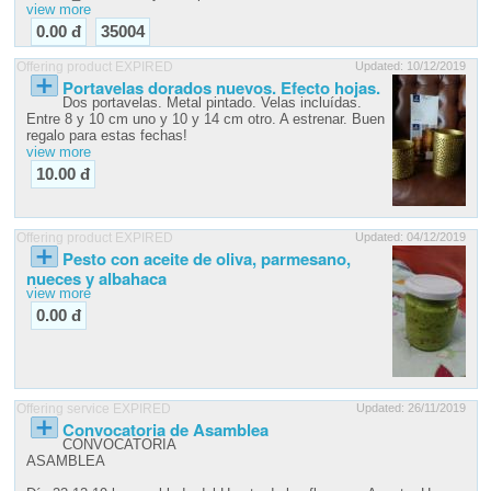
view more
0.00 đ
35004
Offering product EXPIRED
Updated: 10/12/2019
Portavelas dorados nuevos. Efecto hojas.
Dos portavelas. Metal pintado. Velas incluídas.
Entre 8 y 10 cm uno y 10 y 14 cm otro. A estrenar. Buen
regalo para estas fechas!
view more
10.00 đ
Offering product EXPIRED
Updated: 04/12/2019
Pesto con aceite de oliva, parmesano,
nueces y albahaca
view more
0.00 đ
Offering service EXPIRED
Updated: 26/11/2019
Convocatoria de Asamblea
CONVOCATORIA
ASAMBLEA