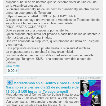
proponer una serie de normas que se deberán votar de una en una
en la Asamblea presencial.
Si quieres mejorar alguna de las normas o añadir alguna otra puedes
entrar en este grupo de Telegram
:https://t.me/joinchat/ALmt3BPxxQamfXMY1_hIsA
O esperar a que haya un evento de la Asamblea en Facebook donde
se publicará la propuesta con su hilo para debatir.
PROPUESTAS CONCRETAS.
Solo se permitirá una propuesta por asistente.
Quien propone preguntará por privado a cada uno de los asistentes e
informará en caso de unanimidad.
Una vez aprobada la propuesta, quien propone difundirá en Telegram
y en market.
Esta propuesta estará en prueba hasta la siguiente Asamblea.
La propuesta solo se aprobará si hay unanimidad.
Los votos deben ser demostrables mediante captura de pantalla
(whatsapp, Telegram, SMS...) no estando permitido el voto de
view more
0.00 đ
Offering product EXPIRED
Updated: 19/11/2019
Mercademos en el Centro Cívico Suárez
Naranjo este viernes día 22 de noviembre de
18:00 a 21:00 horas ☺️ Te esperamos!!
Mercademos en el Centro Cívico Suárez Naranjo este
viernes día 22 de noviembre de 18:00 a 21:00 horas.
Ven a compartir, intercambiar y escuchar música con
nosotras y no olvides traer tus bolsas ☺️ Te