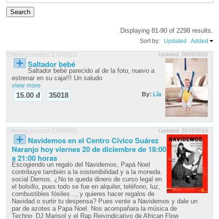
Displaying 81-90 of 2298 results.
Sort by:
Updated
Added
Offering product EXPIRED
Updated: 28/09/2020
Saltador bebé
Saltador bebé parecido al de la foto, nuevo a
estrenar en su caja!!! Un saludo
view more
By:
Lía
15.00 đ
35018
Offering product EXPIRED
Updated: 20/12/2019
Navidemos en el Centro Cívico Suárez
Naranjo hoy viernes 20 de diciembre de 18:00
a 21:00 horas
Escogiendo un regalo del Navidemos, Papá Noel
contribuye también a la sostenibilidad y a la moneda
social Demos. ¿No te queda dinero de curso legal en
el bolsillo, pues todo se fue en alquiler, teléfono, luz,
combustibles fósiles..., y quieres hacer regalos de
Navidad o surtir tu despensa? Pues vente a Navidemos y dale un
par de azotes a Papa Noel. Nos acompañara la música de
Techno_DJ Marisol y el Rap Reivindicativo de African Flow