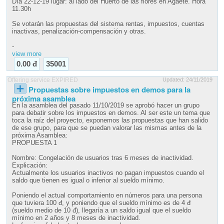
Día 22-12-19 lugar: al lado del Huerto de las flores en Agaete. Hora
11.30h
Se votarán las propuestas del sistema rentas, impuestos, cuentas
inactivas, penalización-compensación y otras.
-
view more
0.00 đ
35001
Offering service EXPIRED
Updated: 24/11/2019
Propuestas sobre impuestos en demos para la
próxima asamblea
En la asamblea del pasado 11/10/2019 se aprobó hacer un grupo
para debatir sobre los impuestos en demos. Al ser este un tema que
toca la raíz del proyecto, exponemos las propuestas que han salido
de ese grupo, para que se puedan valorar las mismas antes de la
próxima Asamblea:
PROPUESTA 1
Nombre: Congelación de usuarios tras 6 meses de inactividad.
Explicación:
Actualmente los usuarios inactivos no pagan impuestos cuando el
saldo que tienen es igual o inferior al sueldo mínimo.
Poniendo el actual comportamiento en números para una persona
que tuviera 100 đ, y poniendo que el sueldo mínimo es de 4 đ
(sueldo medio de 10 đ), llegaría a un saldo igual que el sueldo
mínimo en 2 años y 8 meses de inactividad.