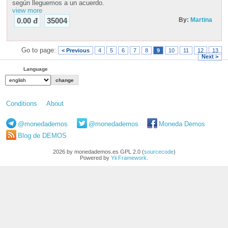
según lleguemos a un acuerdo.
view more
By:
Martina
0.00 đ
35004
Go to page:
< Previous
4
5
6
7
8
9
10
11
12
13
Next >
Language
Conditions
About
@monedademos
@monedademos
Moneda Demos
Blog de DEMOS
2026 by monedademos.es GPL 2.0 (
sourcecode
)
Powered by
Yii Framework
.