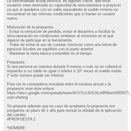
La funcionalidad actual provoca, en algunos casos, que esos
usuarios vean mermada su capacidad de reincorporarse a proyecto
ya que al quedarse con un saldo equivalente al sueldo mínimo se
encuentran en las mismas condiciones que si fueran un usuario
nuevo.
Motivación de la propuesta:
· Evitar la sensación de perdida, evitar el desánimo y facilitar la
reincorporación en condiciones similares al momento en el que
dejaron de participar en la herramienta.
· Tratar de evitar el uso de cuentas inactivas como una forma de
paraísos fiscales en equilibrio con el punto anterior.
· Mantener la renta básica sostenible en el tiempo
Propuesta:
Si una persona es inactiva durante 6 meses o más no se cobrará el
impuesto si su saldo es igual o inferior a 10* veces el sueldo medio
(* este número puede ser inferior).
Para ver la comparativa simulada entre el sistema actual y la
propuesta vean este enlace:
https://docs.google.com/spreadsheets/d/1Yl1zUGiC0Lo4R0bwrGRDIKTr
usp=sharing
Se propone además que en caso de aceptarse la propuesta nos
pongamos un plazo de 1 año para revisar la utilidad de la aplicación
del cambio.
#PROPUESTA 2
*NOMBRE: