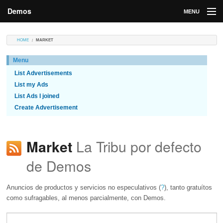
Demos
MENU
DEMOS
HOME
MARKET
Contributions
Menu
List Advertisements
Market
List my Ads
Contributors
List Ads I joined
Create Advertisement
Login
La Tribu por defecto
Market
de Demos
Anuncios de productos y servicios no especulativos (
?
), tanto gratuítos
como sufragables, al menos parcialmente, con Demos.